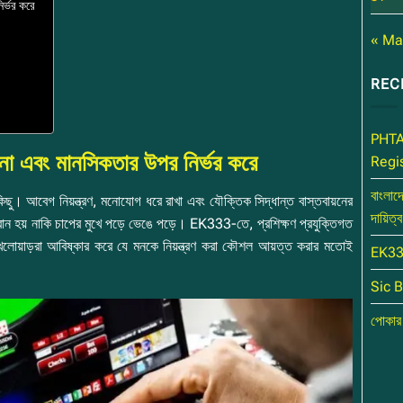
র্ভর করে
« Ma
REC
PHTA
না এবং মানসিকতার উপর নির্ভর করে
Regi
বাংলা
কিছু। আবেগ নিয়ন্ত্রণ, মনোযোগ ধরে রাখা এবং যৌক্তিক সিদ্ধান্ত বাস্তবায়নের
দায়িত্ব
ভবান হয় নাকি চাপের মুখে পড়ে ভেঙে পড়ে। EK333-তে, প্রশিক্ষণ প্রযুক্তিগত
খেলোয়াড়রা আবিষ্কার করে যে মনকে নিয়ন্ত্রণ করা কৌশল আয়ত্ত করার মতোই
EK333 
Sic B
পোকার