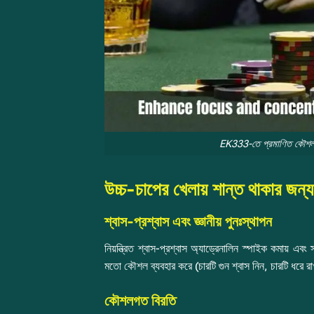
EK333-তে প্রমাণিত কৌশলগুল
উচ্চ-চাপের খেলায় শান্ত থাকার জন
শ্বাস-প্রশ্বাস এবং জ্ঞানীয় পুনঃস্থাপন
নিয়ন্ত্রিত শ্বাস-প্রশ্বাস অ্যাড্রেনালিন স্পাইক কমায় এবং 
মতো কৌশল ব্যবহার করে (চারটি গুন শ্বাস নিন, চারটি ধরে রাখু
কৌশলগত বিরতি