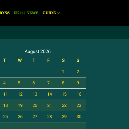
IONS
EK333 NEWS
GUIDE
August 2026
T
W
T
F
S
S
1
2
4
5
6
7
8
9
11
12
13
14
15
16
18
19
20
21
22
23
25
26
27
28
29
30