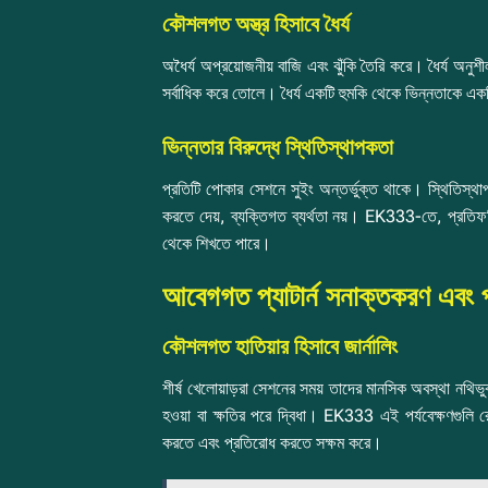
কৌশলগত অস্ত্র হিসাবে ধৈর্য
অধৈর্য অপ্রয়োজনীয় বাজি এবং ঝুঁকি তৈরি করে। ধৈর্য অনু
সর্বাধিক করে তোলে। ধৈর্য একটি হুমকি থেকে ভিন্নতাকে একট
ভিন্নতার বিরুদ্ধে স্থিতিস্থাপকতা
প্রতিটি পোকার সেশনে সুইং অন্তর্ভুক্ত থাকে। স্থিতিস্থাপকত
করতে দেয়, ব্যক্তিগত ব্যর্থতা নয়। EK333-তে, প্রতিফলি
থেকে শিখতে পারে।
আবেগগত প্যাটার্ন সনাক্তকরণ এবং 
কৌশলগত হাতিয়ার হিসাবে জার্নালিং
শীর্ষ খেলোয়াড়রা সেশনের সময় তাদের মানসিক অবস্থা নথিভুক
হওয়া বা ক্ষতির পরে দ্বিধা। EK333 এই পর্যবেক্ষণগুলি র
করতে এবং প্রতিরোধ করতে সক্ষম করে।