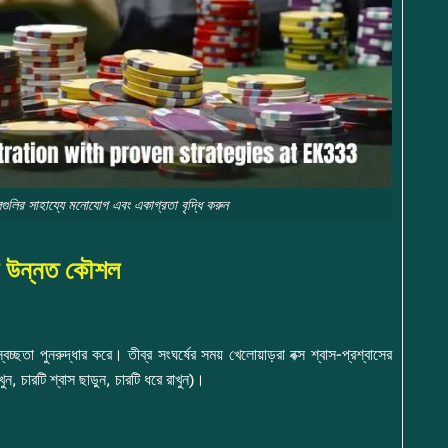
ির সাহায্যে মনোযোগ এবং একাগ্রতা বৃদ্ধি করুন
্য উন্নত কৌশল
স্বচ্ছতা পুনরুদ্ধার করে। তীব্র সংঘর্ষের সময় খেলোয়াড়রা বক্স শ্বাস-প্রশ্বাসের
ন, চারটি শ্বাস ছাড়ুন, চারটি ধরে রাখুন)।