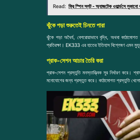
Read:
ফ্রি স্পিন স্লট - অ্যাজটেক ওয়ার্ল্ডসে লুক
ঝুঁকে পড়া শুরুতেই চিনতে পারা
ঝুঁকে পড়া অধৈর্য, ​​বেপরোয়াভাবে বৃদ্ধি, অথবা কাঠামো
প্রতিরক্ষা। EK333 এর হাতের ইতিহাস বিশ্লেষণ এমন মুহূর
প্রাক-সেশন আচার তৈরি করা
প্রাক-সেশন প্রস্তুতি মনস্তাত্ত্বিক সুর নির্ধারণ করে। শ্বা
মনোযোগের জন্য প্রস্তুত করে। কাঠামোগত প্রস্তুতি খেলোয়াড