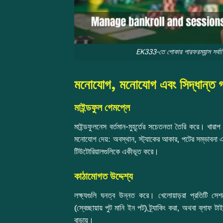
EK333-তে পোকার পারফরম্যান্স সর্বা
মনোযোগ, মনোযোগ এবং সিদ্ধান্ত গ্
মাইন্ডফুল গেমপ্লে
মাইন্ডফুলনেস বর্তমান-মুহূর্তের সচেতনতা তৈরি করে। খারাপ
মনোযোগ দেয়: অবস্থান, স্ট্যাকের আকার, পটের সম্ভাবনা
টিউটোরিয়ালগুলিকে একীভূত করে।
কাঠামোগত উদ্দেশ্য
লক্ষ্যগুলি ঘনত্ব উন্নত করে। খেলোয়াড়রা প্রতিটি স
(স্বেচ্ছায়ায় পুট মানি ইন পট) ট্র্যাকিং করা, অথবা ব্লাফ
বাড়ায়।