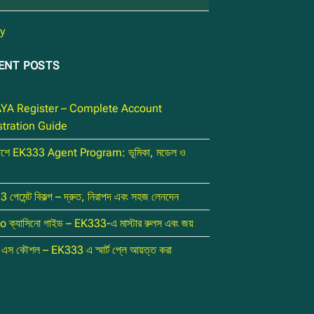
y
ENT POSTS
YA Register – Complete Account
stration Guide
দেশে EK333 Agent Program: ভূমিকা, মডেল ও
পেমেন্ট বিকল্প – দ্রুত, নিরাপদ এবং সহজ লেনদেন
o ক্যাসিনো গাইড – EK333-এ মাস্টার রুলস এবং জয়
 এস কৌশল – EK333 এ স্মার্ট প্লে আয়ত্ত করা