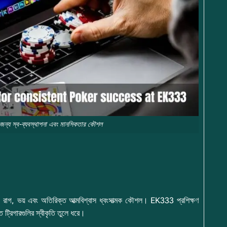
্য স্ব-ব্যবস্থাপনা এবং মানসিকতার কৌশল
়। রাগ, ভয় এবং অতিরিক্ত আত্মবিশ্বাস ধ্বংসাত্মক কৌশল। EK333 প্রশিক্ষণ
ট্রিগারগুলির স্বীকৃতি তুলে ধরে।