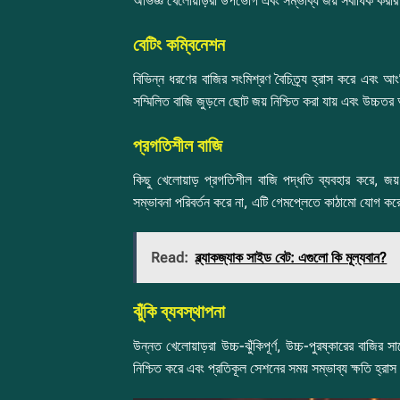
অভিজ্ঞ খেলোয়াড়রা উপভোগ এবং সম্ভাব্য জয় সর্বাধিক কর
বেটিং কম্বিনেশন
বিভিন্ন ধরণের বাজির সংমিশ্রণ বৈচিত্র্য হ্রাস করে এবং 
সম্মিলিত বাজি জুড়লে ছোট জয় নিশ্চিত করা যায় এবং উচ্চতর 
প্রগতিশীল বাজি
কিছু খেলোয়াড় প্রগতিশীল বাজি পদ্ধতি ব্যবহার করে, জয়
সম্ভাবনা পরিবর্তন করে না, এটি গেমপ্লেতে কাঠামো যোগ কর
Read:
ব্ল্যাকজ্যাক সাইড বেট: এগুলো কি মূল্যবান?
ঝুঁকি ব্যবস্থাপনা
উন্নত খেলোয়াড়রা উচ্চ-ঝুঁকিপূর্ণ, উচ্চ-পুরষ্কারের বাজির 
নিশ্চিত করে এবং প্রতিকূল সেশনের সময় সম্ভাব্য ক্ষতি হ্রা