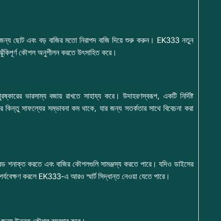
র জন্য ছোট এবং বড় বাজির মতো নিরাপদ বাজি দিয়ে শুরু করুন। EK333 নতুন
 ঝুঁকিপূর্ণ কৌশল অনুশীলন করতে উৎসাহিত করে।
পুরষ্কারের ভারসাম্য বজায় রাখতে সাহায্য করে। উদাহরণস্বরূপ, একটি নির্দিষ্ট
রে কিন্তু সাফল্যের সম্ভাবনা কম থাকে, যার জন্য সতর্কতার সাথে বিবেচনা করা
ট্রেন্ড শনাক্ত করতে এবং বাজির কৌশলগুলি সামঞ্জস্য করতে পারে। যদিও ডাইসের
্যবেক্ষণ করলে EK333-এ আরও স্মার্ট সিদ্ধান্ত নেওয়া যেতে পারে।