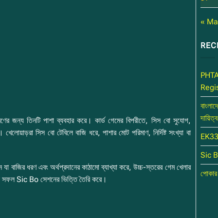
« Ma
REC
PHTA
Regi
বাংলা
দায়িত্ব
ণের জন্য তিনটি পাশা ব্যবহার করে। কার্ড গেমের বিপরীতে, সিস বো সুযোগ,
খেলোয়াড়রা সিস বো টেবিলে বাজি ধরে, পাশার মোট পরিমাণ, নির্দিষ্ট সংখ্যা বা
EK333 
Sic B
রেন যা বাজির ধরণ এবং অর্থপ্রদানের কাঠামো ব্যাখ্যা করে, উচ্চ-স্তরের গেম খেলার
পোকার
োনো সফল Sic Bo সেশনের ভিত্তি তৈরি করে।