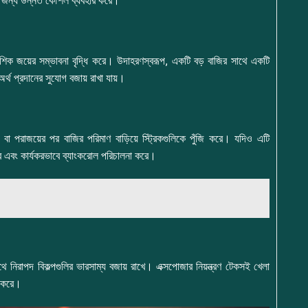
ার জন্য উন্নত কৌশল ব্যবহার করে।
আংশিক জয়ের সম্ভাবনা বৃদ্ধি করে। উদাহরণস্বরূপ, একটি বড় বাজির সাথে একটি
অর্থ প্রদানের সুযোগ বজায় রাখা যায়।
 বা পরাজয়ের পর বাজির পরিমাণ বাড়িয়ে স্ট্রিকগুলিকে পুঁজি করে। যদিও এটি
ে এবং কার্যকরভাবে ব্যাংকরোল পরিচালনা করে।
সাথে নিরাপদ বিকল্পগুলির ভারসাম্য বজায় রাখে। এক্সপোজার নিয়ন্ত্রণ টেকসই খেলা
স করে।