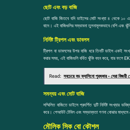
ছোট এবং বড় বাজি
ছোট বাজি জিতবে যদি ডাইসের মোট সংখ্যা ৪ থেকে ১০ এর 
বাদে। এই বাজিগুলির সম্ভাবনা তুলনামূলকভাবে বেশি এবং ঝু
নির্দিষ্ট ট্রিপল এবং ডাবলস
ট্রিপল বা ডাবলসের উপর বাজি ধরে তিনটি ডাইস একই সংখ্
করার সময়, এই বাজিগুলি বর্ধিত ঝুঁকি বহন করে, যার ফ
Read:
সবচেয়ে বড় ক্যাসিনো পুরষ্কার - সেরা বিজয়ী
সমন্বয় এবং মোট বাজি
সম্মিলিত বাজিতে ডাইসে প্রদর্শিত দুটি নির্দিষ্ট সংখ্যার
করে। পেআউট টেবিল এবং সম্ভাব্যতা গণনা বোঝার মাধ্যমে খেল
মৌলিক সিক বো কৌশল