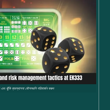
ং ঝুঁকি ব্যবস্থাপনা কৌশলগুলি পরিমার্জন করুন