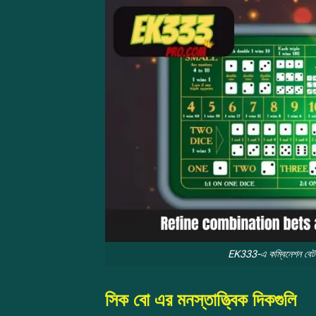
EK333-এ কম্বিনেশন বেট এব
সিক বো এর মনস্তাত্ত্বিক দিকগুলি